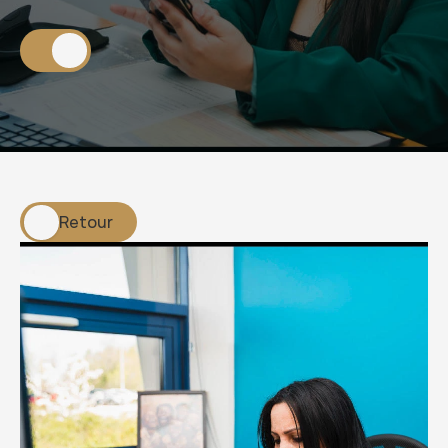
A
g
e
n
c
y
Retour