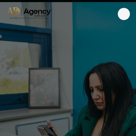
L
e
a
d
s
B
T
P
d
a
n
s
l
'
A
i
n
|
G
o
o
g
l
e
A
d
s
p
o
u
r
e
n
t
r
e
p
r
i
s
e
s
B
T
P
–
A
D