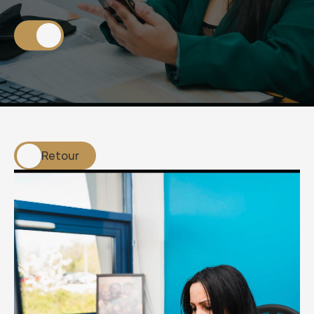
A
g
e
n
c
y
Retour