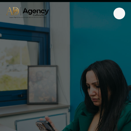
A
g
e
n
c
e
M
a
r
k
e
t
i
n
g
D
i
g
i
t
a
l
S
a
i
n
t
-
V
u
l
b
a
s
|
P
l
a
i
n
e
d
e
l
'
A
i
n
–
A
D